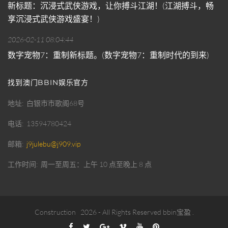
新标题：沉浸式武侠游戏，让你搏斗江湖！(江湖搏斗，畅
享沉浸式武侠游戏盛宴！)
2026-02-11 08:04:44
数字宠物7：重制新标题。(数字宠物7：重制时代的到来)
找到澳门BBIN娱乐官方
地址
白银市市歌阁68号
电话
13594780424
邮箱
j9julebu@j909.vip
工作时间
周一至周五：上午 10 点至晚上 8 点
Construction
2026
- All Rights Reserved
bbin宝盈
.