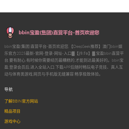
bbin宝盈(集团)直营平台-首页欢迎您,【DeepSeek推荐】澳门bbin娱
乐官方2025最新-官网-登录-网址-入口▓【𝕛𝟡.𝕗𝕠】▓,宝盈bbin直营平
台,要有耐心,有时候你需要经历最糟糕的,才能到达最美好的。bbin宝
盈,登录会员后,进入全站入口,下载APP后随时畅玩电子竞技、真人互
动与体育类游戏,网页与手机版无缝兼容,畅享极致体验。
导航
了解BBIN官方网站
精品项目
游戏中心