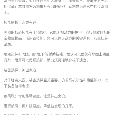
富济贫的盗贼，如何在迷宫中大展身手，偷天换日，获取无穷无尽
的宝藏？本攻略将为您揭开强盗的秘密，助您成为迷宫中的传奇盗
王。
技能解析：盗亦有道
强盗的核心技能在于“偷窃”。它能无视敌方的护甲，直接偷取目标的
宝物或物品。活用该技能，您可以偷走敌方的关键道具，乃至扭转
战局。
强盗还拥有“埋伏”和“甩开”等辅助技能。埋伏可以使您在地图上隐匿
行踪，甩开可以甩脱追捕，助力您灵活地穿梭于迷宫。
装备选择：神出鬼没
对于强盗来说，装备选择至关重要。追求高机动性和隐匿能力，以
下装备值得考虑：
疾风靴：增加移动速度，让您神出鬼没。
潜行披风：提升隐蔽度，降低被发现的几率。