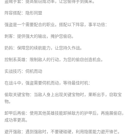
盗贼手套：提高偷窃成功率，让您偷得手到擒来。
阵容搭配：隐形同盟
强盗是一个需要配合的职业。搭配以下阵容，事半功倍：
刺客：提供强大的输出，掩护您偷窃。
奶妈：保障您的续航能力，让您持久作战。
控制系英雄：限制敌人的行动，为您的偷窃创造机会。
实战技巧：伺机而动
在战斗中，强盗需要伺机而动，等待最佳时机：
偷取关键宝物：当敌人身上出现关键宝物时，果断出手，窃取宝
物。
卸甲后再偷：使用其他英雄技能卸掉敌方的护甲后，再施展偷窃，
成功率更高。
避开强敌：遇到强敌时，不要硬碰硬，利用隐匿能力避开锋芒。