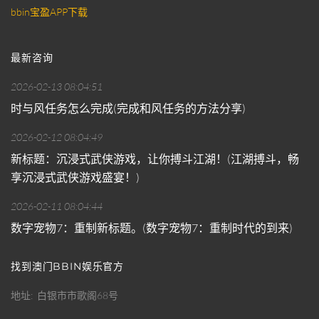
bbin宝盈APP下载
最新咨询
2026-02-13 08:04:51
时与风任务怎么完成(完成和风任务的方法分享)
2026-02-12 08:04:49
新标题：沉浸式武侠游戏，让你搏斗江湖！(江湖搏斗，畅
享沉浸式武侠游戏盛宴！)
2026-02-11 08:04:44
数字宠物7：重制新标题。(数字宠物7：重制时代的到来)
找到澳门BBIN娱乐官方
地址
白银市市歌阁68号