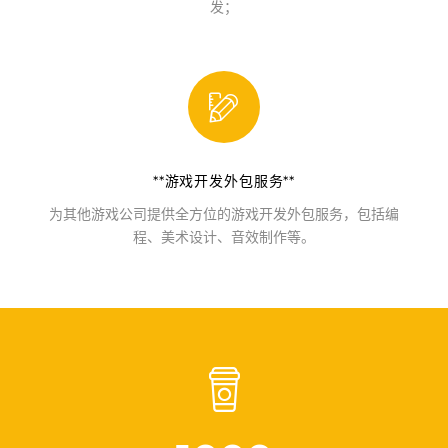
发；
**游戏开发外包服务**
为其他游戏公司提供全方位的游戏开发外包服务，包括编
程、美术设计、音效制作等。