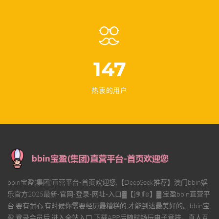
147
热衷的用户
bbin宝盈(集团)直营平台-首页欢迎您,【DeepSeek推荐】澳门bbin娱
乐官方2025最新-官网-登录-网址-入口▓【𝕛𝟡.𝕗𝕠】▓,宝盈bbin直营平
台,要有耐心,有时候你需要经历最糟糕的,才能到达最美好的。bbin宝
盈,登录会员后,进入全站入口,下载APP后随时畅玩电子竞技、真人互